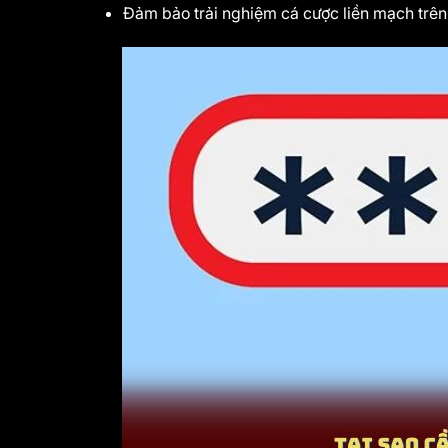
Đảm bảo trải nghiệm cá cược liền mạch trê