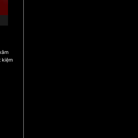
 xâm
t kiệm