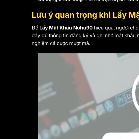
Lưu ý quan trọng khi Lấy 
Để
Lấy Mật Khẩu Nohu90
hiệu quả, người chơi
đầy đủ thông tin đăng ký và ghi nhớ mật khẩu mớ
nghiệm cá cược mượt mà.