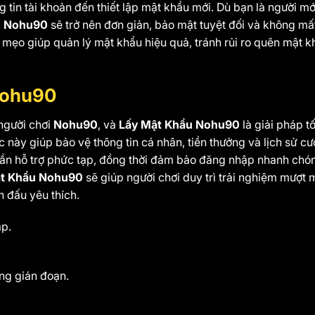
g tin tài khoản đến thiết lập mật khẩu mới. Dù bạn là người mớ
u Nohu90
sẽ trở nên đơn giản, bảo mật tuyệt đối và không mấ
sẻ mẹo giúp quản lý mật khẩu hiệu quả, tránh rủi ro quên mật 
 Nohu90
 người chơi
Nohu90
, và
Lấy Mật Khẩu Nohu90
là giải pháp tố
c này giúp bảo vệ thông tin cá nhân, tiền thưởng và lịch sử c
cần hỗ trợ phức tạp, đồng thời đảm bảo đăng nhập nhanh chó
ật Khẩu Nohu90
sẽ giúp người chơi duy trì trải nghiệm mượt 
n đấu yêu thích.
p.
ng gián đoạn.