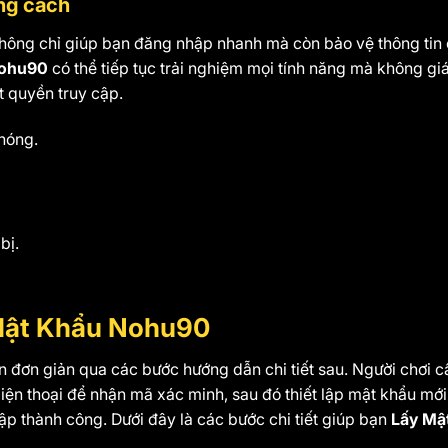
úng cách
ông chỉ giúp bạn đăng nhập nhanh mà còn bảo vệ thông tin
ohu90
có thể tiếp tục trải nghiệm mọi tính năng mà không gi
t quyền truy cập.
hóng.
bị.
Mật Khẩu Nohu90
n đơn giản qua các bước hướng dẫn chi tiết sau. Người chơi c
iện thoại để nhận mã xác minh, sau đó thiết lập mật khẩu mới
p thành công. Dưới đây là các bước chi tiết giúp bạn
Lấy Mậ