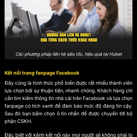
Các phương pháp liên hệ siêu tốc, hiệu quả tại Hubet
Kết nối trang fanpage Facebook
Đây cũng là hình thức phổ biến được rất nhiều thành viên
lựa chọn bởi sự thuận tiện, nhanh chóng. Khách hàng chỉ
cần tìm kiếm thông tin nhà cái trên Facebook và lựa chọn
fanpage có tích xanh để đảm bảo mức độ đáng tin cậy.
Sau đó bạn bấm chọn ô tin nhắn để được chuyển tới bộ
phận CSKH.
Đặc biệt với kênh kết nối này mọi người sẽ không phải lo