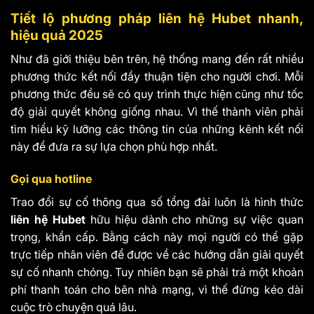
Tiết lộ phương pháp liên hệ Hubet nhanh,
hiệu quả 2025
Như đã giới thiệu bên trên, hệ thống mang đến rất nhiều
phương thức kết nối đầy thuận tiện cho người chơi. Mỗi
phương thức đều sẽ có quy trình thực hiện cũng như tốc
độ giải quyết không giống nhau. Vì thế thành viên phải
tìm hiểu kỹ lưỡng các thông tin của những kênh kết nối
này để đưa ra sự lựa chọn phù hợp nhất.
Gọi qua hotline
Trao đổi sự cố thông qua số tổng đài luôn là hình thức
liên hệ Hubet
hữu hiệu dành cho những sự việc quan
trọng, khẩn cấp. Bằng cách này mọi người có thể gặp
trực tiếp nhân viên để được về các hướng dẫn giải quyết
sự cố nhanh chóng. Tuy nhiên bạn sẽ phải trả một khoản
phí thanh toán cho bên nhà mạng, vì thế đừng kéo dài
cuộc trò chuyện quá lâu.